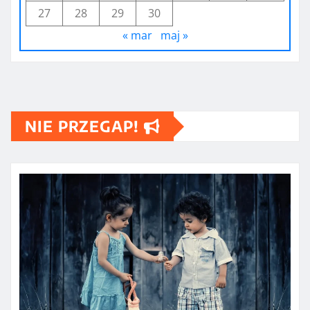
27
28
29
30
« mar
maj »
NIE PRZEGAP!