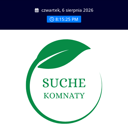
Skip
czwartek, 6 sierpnia 2026
to
content
8:15:26 PM