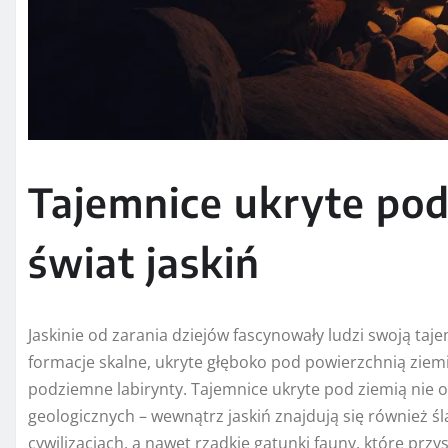
Tajemnice ukryte po
świat jaskiń
Jaskinie od zarania dziejów fascynowały ludzi swoją ta
formacje skalne, ukryte głęboko pod powierzchnią ziemi,
podziemne labirynty. Tajemnice ukryte pod ziemią nie o
geologicznych – wewnątrz jaskiń znajdują się również 
cywilizacjach, a nawet rzadkie gatunki fauny, które prz