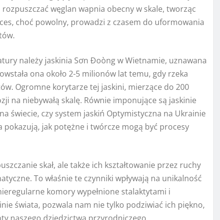
 rozpuszczać węglan wapnia obecny w skale, tworząc
roces, choć powolny, prowadzi z czasem do uformowania
tów.
natury należy jaskinia Sơn Đoòng w Wietnamie, uznawana
Powstała ona około 2-5 milionów lat temu, gdy rzeka
w. Ogromne korytarze tej jaskini, mierzące do 200
ji na niebywałą skalę. Równie imponujące są jaskinie
a świecie, czy system jaskiń Optymistyczna na Ukrainie
da pokazują, jak potężne i twórcze mogą być procesy
uszczanie skał, ale także ich kształtowanie przez ruchy
atyczne. To właśnie te czynniki wpływają na unikalność
 nieregularne komory wypełnione stalaktytami i
inie świata, pozwala nam nie tylko podziwiać ich piękno,
enty naszego dziedzictwa przyrodniczego.