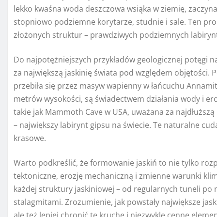
lekko kwaśna woda deszczowa wsiąka w ziemię, zaczyna
stopniowo podziemne korytarze, studnie i sale. Ten p
złożonych struktur – prawdziwych podziemnych labiryn
Do najpotężniejszych przykładów geologicznej potęgi 
za największą jaskinię świata pod względem objętości. 
przebiła się przez masyw wapienny w łańcuchu Annamitó
metrów wysokości, są świadectwem działania wody i eroz
takie jak Mammoth Cave w USA, uważana za najdłuższą n
– największy labirynt gipsu na świecie. Te naturalne cu
krasowe.
Warto podkreślić, że formowanie jaskiń to nie tylko rozp
tektoniczne, erozję mechaniczną i zmienne warunki klim
każdej struktury jaskiniowej – od regularnych tuneli po
stalagmitami. Zrozumienie, jak powstały największe jask
ale też lepiej chronić te kruche i niezwykle cenne elem