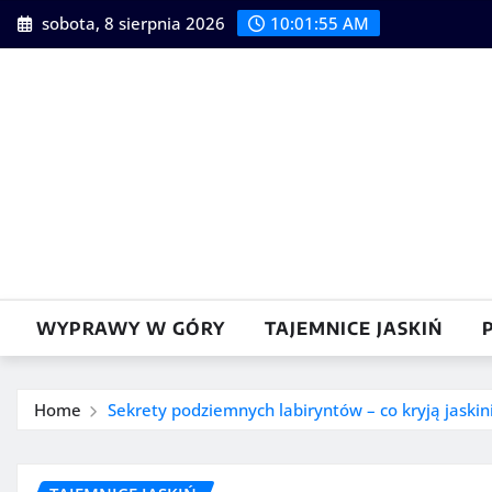
Skip
sobota, 8 sierpnia 2026
10:01:57 AM
to
content
WYPRAWY W GÓRY
TAJEMNICE JASKIŃ
Home
Sekrety podziemnych labiryntów – co kryją jaskin