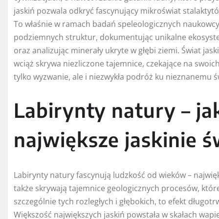
jaskiń pozwala odkryć fascynujący mikroświat stalaktytó
To właśnie w ramach badań speleologicznych naukowcy i
podziemnych struktur, dokumentując unikalne ekosyst
oraz analizując minerały ukryte w głębi ziemi. Świat jas
wciąż skrywa niezliczone tajemnice, czekające na swoich
tylko wyzwanie, ale i niezwykła podróż ku nieznanemu
Labirynty natury – j
największe jaskinie ś
Labirynty natury fascynują ludzkość od wieków – najwięks
także skrywają tajemnice geologicznych procesów, które 
szczególnie tych rozległych i głębokich, to efekt długot
Większość największych jaskiń powstała w skałach wapi