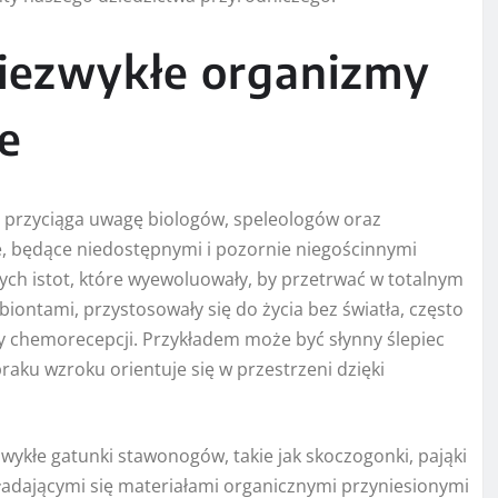
niezwykłe organizmy
e
ad przyciąga uwagę biologów, speleologów oraz
ie, będące niedostępnymi i pozornie niegościnnymi
ych istot, które wyewoluowały, by przetrwać w totalnym
iontami, przystosowały się do życia bez światła, często
czy chemorecepcji. Przykładem może być słynny ślepiec
raku wzroku orientuje się w przestrzeni dzięki
kłe gatunki stawonogów, takie jak skoczogonki, pająki
kładającymi się materiałami organicznymi przyniesionymi