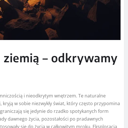
d ziemią – odkrywamy
jemniczością i nieodkrytym wnętrzem. Te naturalne
 kryją w sobie niezwykły świat, który często przypomina
graniczają się jedynie do rzadko spotykanych form
ślady dawnego życia, pozostałości po pradawnych
ystosowały się do życia w całkowitym mroku. Eksploracja