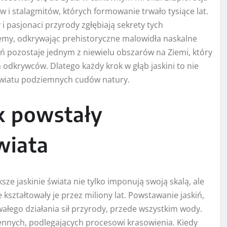
w i stalagmitów, których formowanie trwało tysiące lat.
 pasjonaci przyrody zgłębiają sekrety tych
emy, odkrywając prehistoryczne malowidła naskalne
kiń pozostaje jednym z niewielu obszarów na Ziemi, który
 odkrywców. Dlatego każdy krok w głąb jaskini to nie
 światu podziemnych cudów natury.
ak powstały
wiata
ze jaskinie świata nie tylko imponują swoją skalą, ale
kształtowały je przez miliony lat. Powstawanie jaskiń,
rwałego działania sił przyrody, przede wszystkim wody.
ennych, podlegających procesowi krasowienia. Kiedy