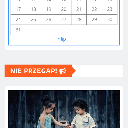
17
18
19
20
21
22
23
24
25
26
27
28
29
30
31
« lip
NIE PRZEGAP!