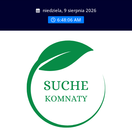
Skip
niedziela, 9 sierpnia 2026
to
content
6:48:08 AM