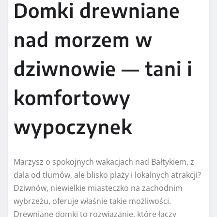
Domki drewniane
nad morzem w
dziwnowie — tani i
komfortowy
wypoczynek
Marzysz o spokojnych wakacjach nad Bałtykiem, z
dala od tłumów, ale blisko plaży i lokalnych atrakcji?
Dziwnów, niewielkie miasteczko na zachodnim
wybrzeżu, oferuje właśnie takie możliwości.
Drewniane domki to rozwiązanie, które łączy