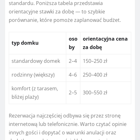
standardu. Poniższa tabela przedstawia
orientacyjne stawki za dobę — to szybkie
porównanie, które pomoże zaplanować budżet.
oso
orientacyjna cena
typ domku
by
za dobę
standardowy domek
2–4
150–250 zł
rodzinny (większy)
4–6
250–400 zł
komfort (z tarasem,
2–5
300–550 zł
bliżej plaży)
Rezerwacja najczęściej odbywa się przez stronę
internetową lub telefonicznie. Warto czytać opinie
innych gości i dopytać o warunki anulacji oraz